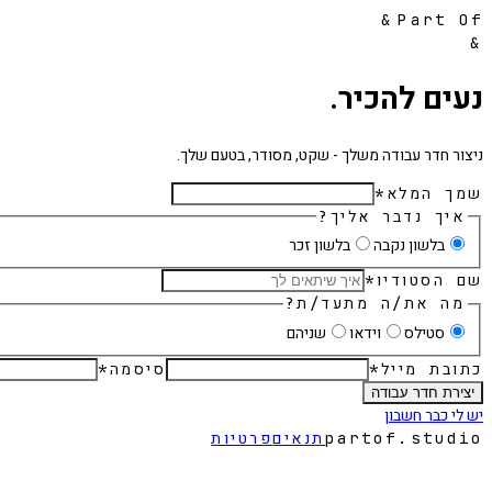
&
Part Of
&
נעים להכיר.
ניצור חדר עבודה משלך - שקט, מסודר, בטעם שלך.
שמך המלא
*
איך נדבר אליך?
בלשון נקבה
בלשון זכר
שם הסטודיו
*
מה את/ה מתעד/ת?
סטילס
וידאו
שניהם
כתובת מייל
*
סיסמה
*
יצירת חדר עבודה
יש לי כבר חשבון
partof.studio
תנאים
פרטיות